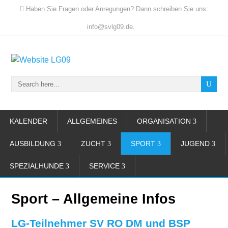
Haben Sie Fragen oder Anregungen? Dann schreiben Sie uns:
info@svlg09.de.
KALENDER
ALLGEMEINES
ORGANISATION
AUSBILDUNG
ZUCHT
SPORT
JUGEND
SPEZIALHUNDE
SERVICE
Sport – Allgemeine Infos
LG-Teilnehmer SV RO DM und BSP