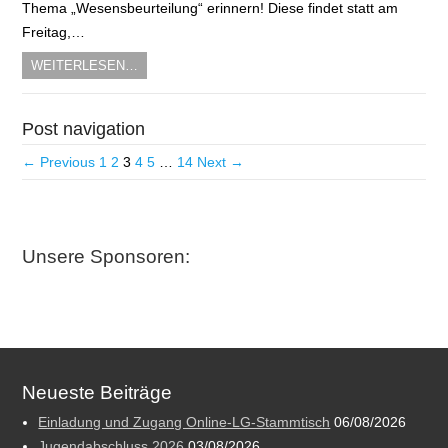
Thema „Wesensbeurteilung“ erinnern! Diese findet statt am
Freitag,…
WEITERLESEN…
Post navigation
← Previous
1
2
3
4
5
…
14
Next →
Unsere Sponsoren:
Neueste Beiträge
Einladung und Zugang Online-LG-Stammtisch
06/08/2026
Jugendabschluss 2026
03/08/2026