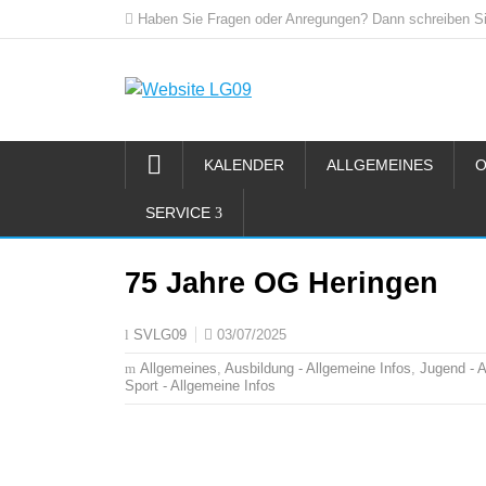
Haben Sie Fragen oder Anregungen? Dann schreiben Si
KALENDER
ALLGEMEINES
O
SERVICE
75 Jahre OG Heringen
03/07/2025
SVLG09
Allgemeines
,
Ausbildung - Allgemeine Infos
,
Jugend - A
Sport - Allgemeine Infos