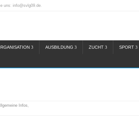
e uns: info@svlg09.de.
RGANISATION
AUSBILDUNG
ZUCHT
SPORT
llgemeine Infos
,