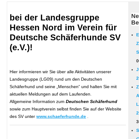
Ne
bei der Landesgruppe
Be
Hessen Nord im Verein für
E
Deutsche Schäferhunde SV
Z
(e.V.)!
S
0
J
Hier informieren wir Sie über alle Aktivitäten unserer
2
Landesgruppe (LG09) rund um den Deutschen
Schäferhund und seine „Menschen“ und halten Sie mit
Z
aktuellen Meldungen auf dem Laufenden.
A
Allgemeine Information zum
Deutschen Schäferhund
L
sowie zum Hauptverein selbst finden Sie auf der Website
2
des SV unter
www.schaeferhunde.de
.
3
S