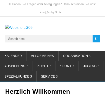
Haben Sie Fragen oder Anregungen? Dann schreiben Sie uns:
info@svlg09.de.
KALENDER
ALLGEMEINES
ORGANISATION
AUSBILDUNG
ZUCHT
SPORT
JUGEND
SPEZIALHUNDE
SERVICE
Herzlich Willkommen