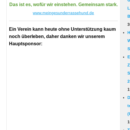
G
Das ist es, wofür wir einstehen. Gemeinsam stark.
L
www.meingesunderrassehund.de
B
3
Ein Verein kann heute ohne Unterstützung kaum
H
noch überleben, daher danken wir unserem
W
Hauptsponsor:
S
E
Z
S
2
1
D
t
(
1