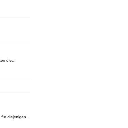
rten die…
e für diejenigen…