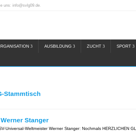
e uns: info@svlg09.de.
RGANISATION
AUSBILDUNG
ZUCHT
SPORT
G-Stammtisch
r Werner Stanger
 WUSV-Universal-Weltmeister Werner Stanger: Nochmals HERZLICHE