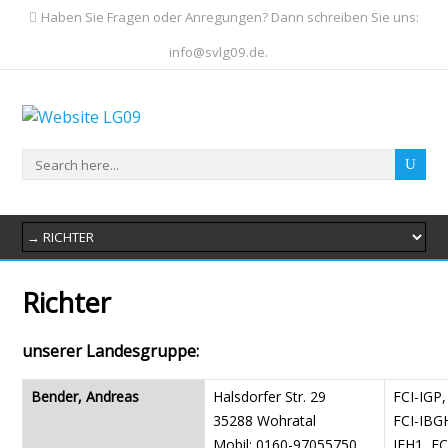
Haben Sie Fragen oder Anregungen? Dann schreiben Sie uns:
info@svlg09.de.
Richter
unserer Landesgruppe:
Bender, Andreas
Halsdorfer Str. 29
FCI-IGP,
35288 Wohratal
FCI-IBGH
Mobil: 0160-97055750
IFH1, FC