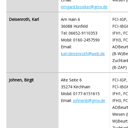
irmgard.broeker@gmx.de
Deisenroth, Karl
Am Hain 6
FCI-IGP,
36088 Hünfeld
FCI-IBGH
Tel: 06652-9110353
IFH1, FC
Mobil: 0160-2457590
IFH3, FC
Email:
ADBeurt
karl.deisenroth@web.de
(B-W)Beu
Zuchtan
(B-ZAP)
Johnen, Birgit
Alte Seite 6
FCI-IGP,
35274 Kirchhain
FCI-IBGH
Mobil: 0177-6151615
IFH1, FC
Email:
johnenb@gmx.de
IFH3, FC
ADBeurte
Wesen (
W)Beurte
Zuchtan