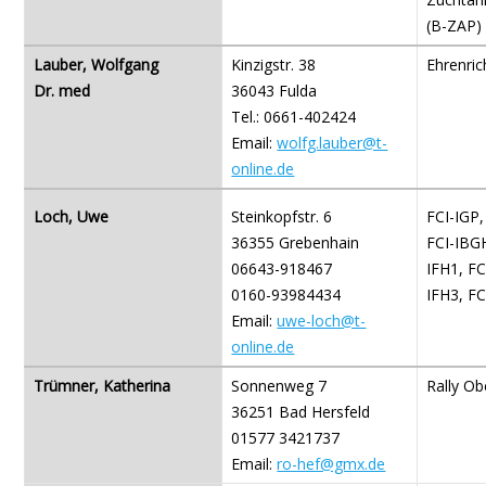
(B-ZAP)
Lauber, Wolfgang
Kinzigstr. 38
Ehrenric
Dr. med
36043 Fulda
Tel.: 0661-402424
Email:
wolfg.lauber@t-
online.de
Loch, Uwe
Steinkopfstr. 6
FCI-IGP,
36355 Grebenhain
FCI-IBGH
06643-918467
IFH1, FC
0160-93984434
IFH3, F
Email:
uwe-loch@t-
online.de
Trümner, Katherina
Sonnenweg 7
Rally O
36251 Bad Hersfeld
01577 3421737
Email:
ro-hef@gmx.de