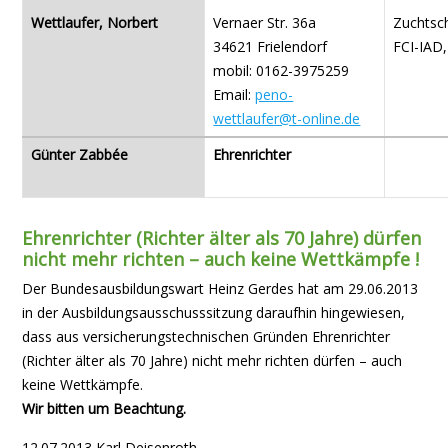
Wettlaufer, Norbert
Vernaer Str. 36a
Zuchtsc
34621 Frielendorf
FCI-IAD
mobil: 0162-3975259
Email:
peno-
wettlaufer@t-online.de
Günter Zabbée
Ehrenrichter
Ehrenrichter (Richter älter als 70 Jahre) dürfen
nicht mehr richten – auch keine Wettkämpfe !
Der Bundesausbildungswart Heinz Gerdes hat am 29.06.2013
in der Ausbildungsausschusssitzung daraufhin hingewiesen,
dass aus versicherungstechnischen Gründen Ehrenrichter
(Richter älter als 70 Jahre) nicht mehr richten dürfen – auch
keine Wettkämpfe.
Wir bitten um Beachtung.
12.07.2013 Karl Deisenroth