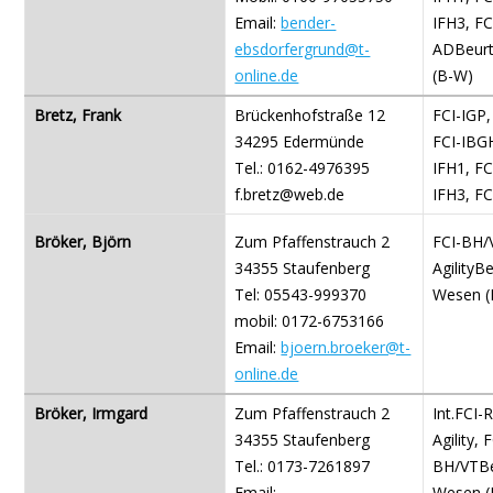
Email:
bender-
IFH3, FC
ebsdorfergrund@t-
ADBeurt
online.de
(B-W)
Bretz, Frank
Brückenhofstraße 12
FCI-IGP,
34295 Edermünde
FCI-IBGH
Tel.: 0162-4976395
IFH1, FC
f.bretz@web.de
IFH3, F
Bröker, Björn
Zum Pfaffenstrauch 2
FCI-BH/
34355 Staufenberg
AgilityBe
Tel: 05543-999370
Wesen (
mobil: 0172-6753166
Email:
bjoern.broeker@t-
online.de
Bröker, Irmgard
Zum Pfaffenstrauch 2
Int.FCI-R
34355 Staufenberg
Agility, 
Tel.: 0173-7261897
BH/VTBeu
Email:
Wesen (