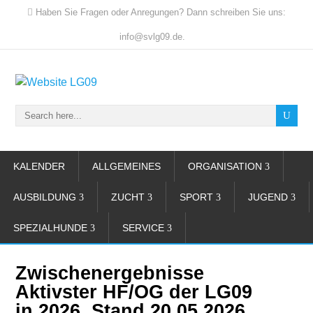
Haben Sie Fragen oder Anregungen? Dann schreiben Sie uns:
info@svlg09.de.
KALENDER
ALLGEMEINES
ORGANISATION
AUSBILDUNG
ZUCHT
SPORT
JUGEND
SPEZIALHUNDE
SERVICE
Zwischenergebnisse
Aktivster HF/OG der LG09
in 2026, Stand 20.05.2026