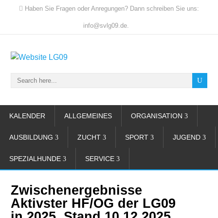
Haben Sie Fragen oder Anregungen? Dann schreiben Sie uns:
info@svlg09.de.
KALENDER
ALLGEMEINES
ORGANISATION
AUSBILDUNG
ZUCHT
SPORT
JUGEND
SPEZIALHUNDE
SERVICE
Zwischenergebnisse
Aktivster HF/OG der LG09
in 2025, Stand 10.12.2025