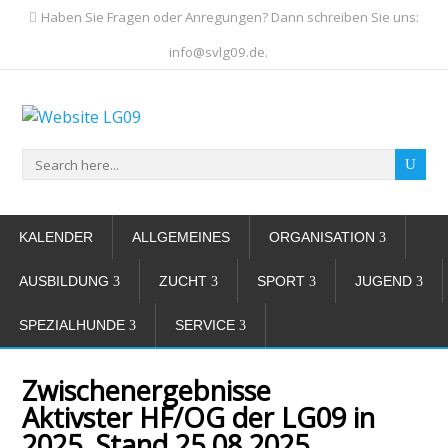
Haben Sie Fragen oder Anregungen? Dann schreiben Sie uns:
info@svlg09.de.
KALENDER
ALLGEMEINES
ORGANISATION
AUSBILDUNG
ZUCHT
SPORT
JUGEND
SPEZIALHUNDE
SERVICE
Zwischenergebnisse
Aktivster HF/OG der LG09 in
2025, Stand 25.08.2025