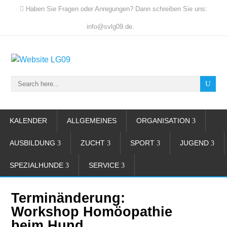
Haben Sie Fragen oder Anregungen? Dann schreiben Sie uns:
info@svlg09.de.
KALENDER
ALLGEMEINES
ORGANISATION
AUSBILDUNG
ZUCHT
SPORT
JUGEND
SPEZIALHUNDE
SERVICE
Terminänderung:
Workshop Homöopathie
beim Hund