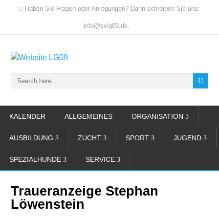
Haben Sie Fragen oder Anregungen? Dann schreiben Sie uns:
info@svlg09.de.
KALENDER
ALLGEMEINES
ORGANISATION
AUSBILDUNG
ZUCHT
SPORT
JUGEND
SPEZIALHUNDE
SERVICE
Traueranzeige Stephan
Löwenstein