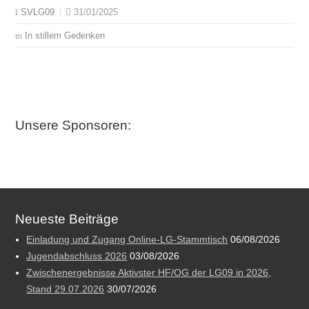
31/01/2025
SVLG09
In stillem Gedenken
Unsere Sponsoren:
Neueste Beiträge
Einladung und Zugang Online-LG-Stammtisch
06/08/2026
Jugendabschluss 2026
03/08/2026
Zwischenergebnisse Aktivster HF/OG der LG09 in 2026,
Stand 29.07.2026
30/07/2026