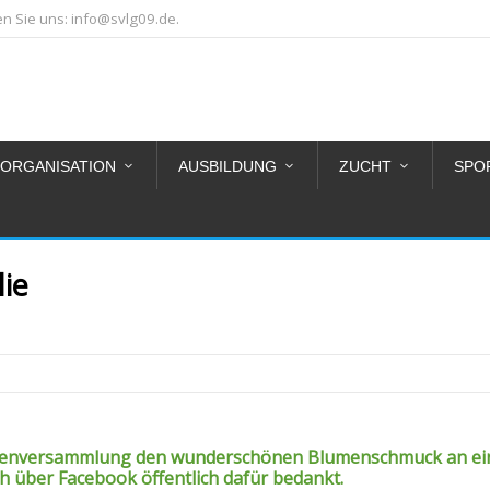
 Sie uns: info@svlg09.de.
ORGANISATION
AUSBILDUNG
ZUCHT
SPO
lie
ertenversammlung den wunderschönen Blumenschmuck an ei
h über Facebook öffentlich dafür bedankt.