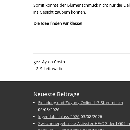
Somit konnte der Blumenschmuck nicht nur die Del
ins Gesicht zaubern können.
Die Idee finden wir klasse!
gez. Ayten Costa
LG-Schriftwartin
Neueste Beiträge
Einladung und Zugang Online-LG-Stammtisch
06/08/2026
Jugendabschluss 2026
03/08/2026
Zwischenergebnisse Aktivster HF/OG der LG09 in