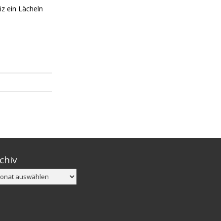
z ein Lächeln
chiv
chiv