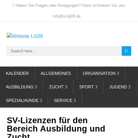
Haben Sie Fragen oder Anregungen? Dann schreiben Sie uns:
info@svlg09.de.
KALENDER
ALLGEMEINES
ORGANISATION
AUSBILDUNG
ZUCHT
SPORT
JUGEND
SPEZIALHUNDE
SERVICE
SV-Lizenzen für den
Bereich Ausbildung und
Zucht