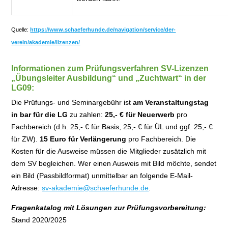
Quelle:
https://www.schaeferhunde.de/navigation/service/der-
verein/akademie/lizenzen/
Informationen zum Prüfungsverfahren
SV-Lizenzen
„Übungsleiter Ausbildung“ und „Zuchtwart“
in der
LG09:
Die Prüfungs- und Seminargebühr ist
am Veranstaltungstag
in bar für die LG
zu zahlen:
25,- € für
Neuerwerb
pro
Fachbereich (d.h. 25,- € für Basis, 25,- € für ÜL und ggf. 25,- €
für ZW).
15 Euro für Verlängerung
pro Fachbereich. Die
Kosten für die Ausweise müssen die Mitglieder zusätzlich mit
dem SV begleichen. Wer einen Ausweis mit Bild möchte, sendet
ein Bild (Passbildformat) unmittelbar an folgende E-Mail-
Adresse:
sv-akademie@schaeferhunde.de
.
Fragenkatalog
mit Lösungen zur Prüfungsvorbereitung:
Stand 2020/2025