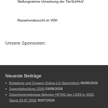
Stellungnahme Umsetzung der TierSchHuV
Rassehundezucht im VDH
Unsere Sponsoren:
Neueste Beiträge
Einladung und Zugang Online-LG-Stammtisch
06/08/2026
Jugendabschluss 2026
03/08/2026
Zwischenergebnisse Aktivster HF/OG der LG09 in 2026,
Stand 29.07.2026
30/07/2026