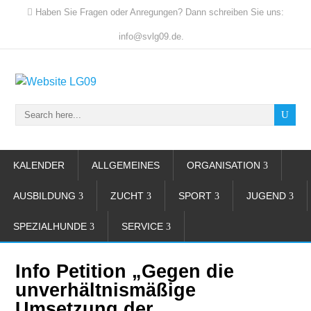
Haben Sie Fragen oder Anregungen? Dann schreiben Sie uns:
info@svlg09.de.
KALENDER
ALLGEMEINES
ORGANISATION
AUSBILDUNG
ZUCHT
SPORT
JUGEND
SPEZIALHUNDE
SERVICE
Info Petition „Gegen die
unverhältnismäßige
Umsetzung der