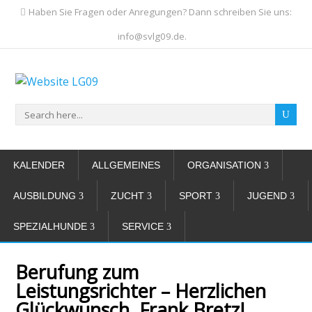
Haben Sie Fragen oder Anregungen? Dann schreiben Sie uns:
info@svlg09.de.
KALENDER
ALLGEMEINES
ORGANISATION
AUSBILDUNG
ZUCHT
SPORT
JUGEND
SPEZIALHUNDE
SERVICE
Berufung zum
Leistungsrichter – Herzlichen
Glückwunsch, Frank Bretz!