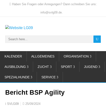
Haben Sie Fragen oder Anregungen? Dann schreiben Sie uns:
info@svlg09.de.
KALENDER
ALLGEMEINES
ORGANISATION
AUSBILDUNG
ZUCHT
SPORT
JUGEND
SPEZIALHUNDE
SERVICE
Bericht BSP Agility
25/09/2024
SVLG09