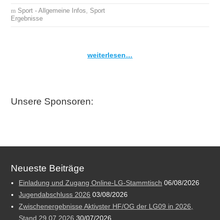
Sport - Allgemeine Infos
,
Sport
Ergebnisse
weiterlesen…
Unsere Sponsoren:
Neueste Beiträge
Einladung und Zugang Online-LG-Stammtisch
06/08/2026
Jugendabschluss 2026
03/08/2026
Zwischenergebnisse Aktivster HF/OG der LG09 in 2026,
Stand 29.07.2026
30/07/2026