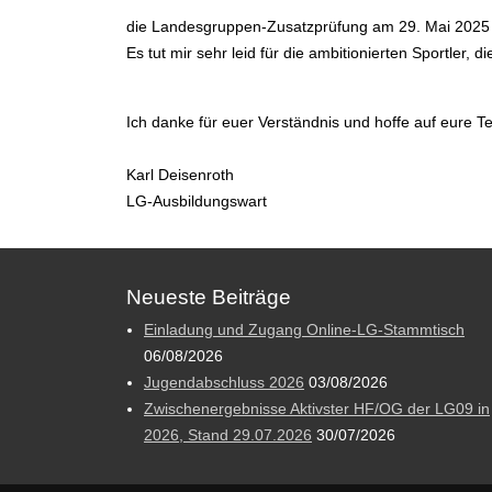
die Landesgruppen-Zusatzprüfung am 29. Mai 2025 (
Es tut mir sehr leid für die ambitionierten Sportler, 
Ich danke für euer Verständnis und hoffe auf eure T
Karl Deisenroth
LG-Ausbildungswart
Neueste Beiträge
Einladung und Zugang Online-LG-Stammtisch
06/08/2026
Jugendabschluss 2026
03/08/2026
Zwischenergebnisse Aktivster HF/OG der LG09 in
2026, Stand 29.07.2026
30/07/2026